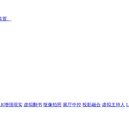
装置。
AR增强现实
虚拟翻书
抠像拍照
展厅中控
投影融合
虚拟主持人