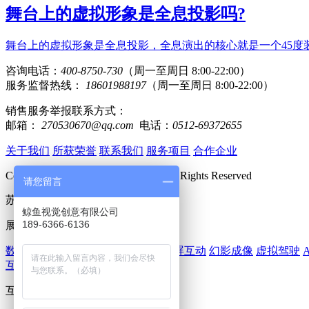
舞台上的虚拟形象是全息投影吗?
舞台上的虚拟形象是全息投影，全息演出的核心就是一个45度
咨询电话：
400-8750-730
（周一至周日 8:00-22:00）
服务监督热线：
18601988197
（周一至周日 8:00-22:00）
销售服务举报联系方式：
邮箱：
270530670@qq.com
电话：
0512-69372655
关于我们
所获荣誉
联系我们
服务项目
合作企业
Copyright 2018 www.huomi360.cn All Rights Reserved
请您留言
苏ICP备15062489号-2
鲸鱼视觉创意有限公司
189-6366-6136
展厅多媒体：
数字展厅
数字沙盘
虚拟试衣
AR大屏互动
幻影成像
虚拟驾驶
互动滑轨屏
互动投影：