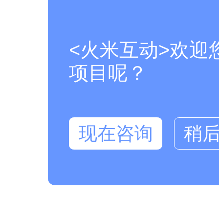
<火米互动>欢迎
项目呢？
现在咨询
稍