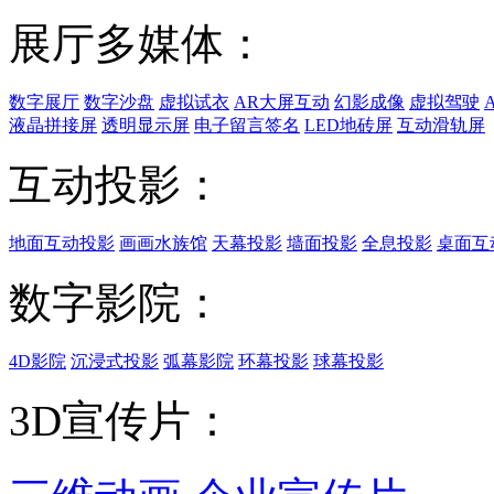
展厅多媒体：
数字展厅
数字沙盘
虚拟试衣
AR大屏互动
幻影成像
虚拟驾驶
液晶拼接屏
透明显示屏
电子留言签名
LED地砖屏
互动滑轨屏
互动投影：
地面互动投影
画画水族馆
天幕投影
墙面投影
全息投影
桌面互
数字影院：
4D影院
沉浸式投影
弧幕影院
环幕投影
球幕投影
3D宣传片：