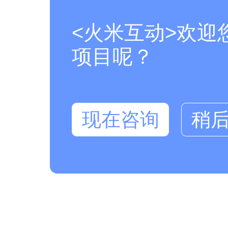
<火米互动>欢迎
项目呢？
现在咨询
稍