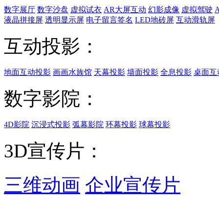
数字展厅
数字沙盘
虚拟试衣
AR大屏互动
幻影成像
虚拟驾驶
液晶拼接屏
透明显示屏
电子留言签名
LED地砖屏
互动滑轨屏
互动投影：
地面互动投影
画画水族馆
天幕投影
墙面投影
全息投影
桌面互
数字影院：
4D影院
沉浸式投影
弧幕影院
环幕投影
球幕投影
3D宣传片：
三维动画
企业宣传片