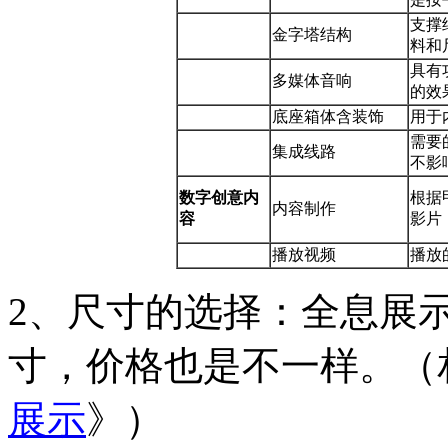
支撑
金字塔结构
料和
具有
多媒体音响
的效
底座箱体含装饰
用于
需要
集成线路
不影
数字创意内
根据
内容制作
容
影片
播放视频
播放
2、尺寸的选择：全息展
寸，价格也是不一样。（
展示
》）