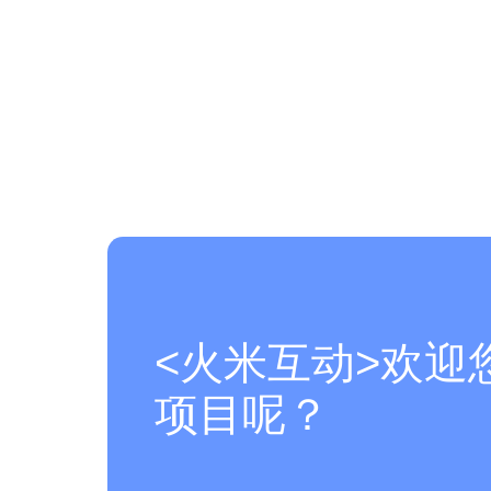
<火米互动>欢迎
项目呢？