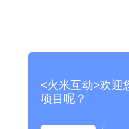
<火米互动>欢迎
项目呢？