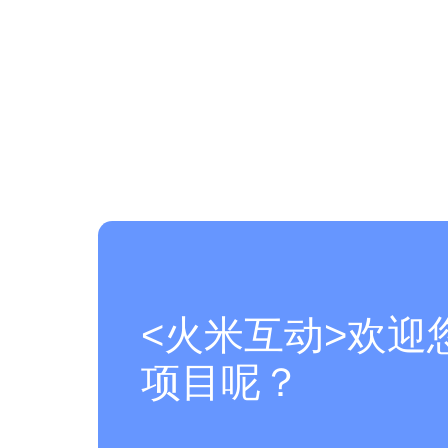
<火米互动>欢迎
项目呢？