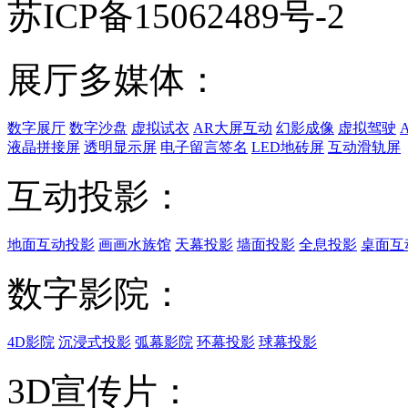
苏ICP备15062489号-2
展厅多媒体：
数字展厅
数字沙盘
虚拟试衣
AR大屏互动
幻影成像
虚拟驾驶
液晶拼接屏
透明显示屏
电子留言签名
LED地砖屏
互动滑轨屏
互动投影：
地面互动投影
画画水族馆
天幕投影
墙面投影
全息投影
桌面互
数字影院：
4D影院
沉浸式投影
弧幕影院
环幕投影
球幕投影
3D宣传片：