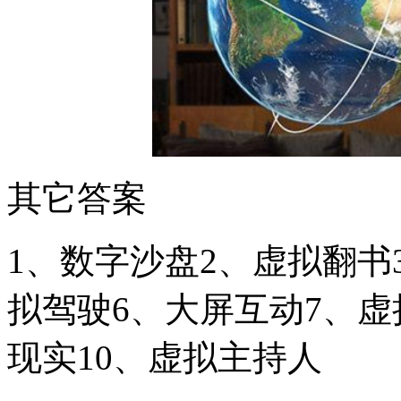
其它答案
1、数字沙盘2、虚拟翻书
拟驾驶6、大屏互动7、虚
现实10、虚拟主持人