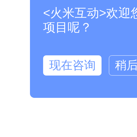
<火米互动>欢迎
项目呢？
现在咨询
稍