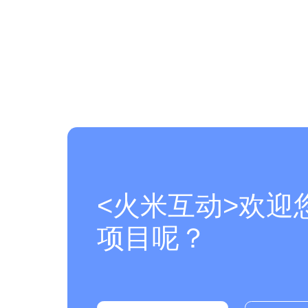
<火米互动>欢迎
项目呢？