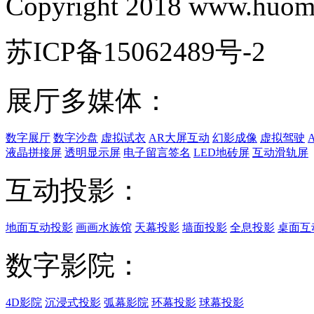
Copyright 2018 www.huomi
苏ICP备15062489号-2
展厅多媒体：
数字展厅
数字沙盘
虚拟试衣
AR大屏互动
幻影成像
虚拟驾驶
液晶拼接屏
透明显示屏
电子留言签名
LED地砖屏
互动滑轨屏
互动投影：
地面互动投影
画画水族馆
天幕投影
墙面投影
全息投影
桌面互
数字影院：
4D影院
沉浸式投影
弧幕影院
环幕投影
球幕投影